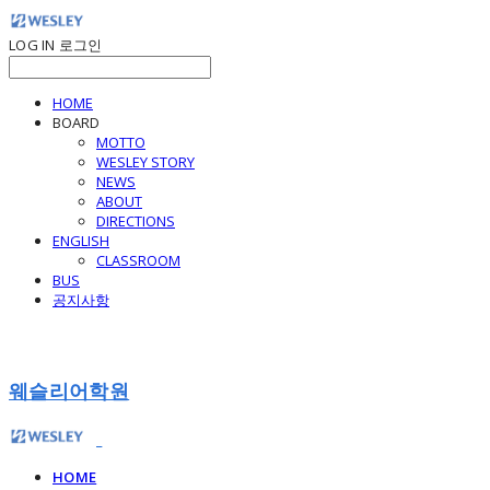
LOG IN
로그인
HOME
BOARD
MOTTO
WESLEY STORY
NEWS
ABOUT
DIRECTIONS
ENGLISH
CLASSROOM
BUS
공지사항
웨슬리어학원
HOME