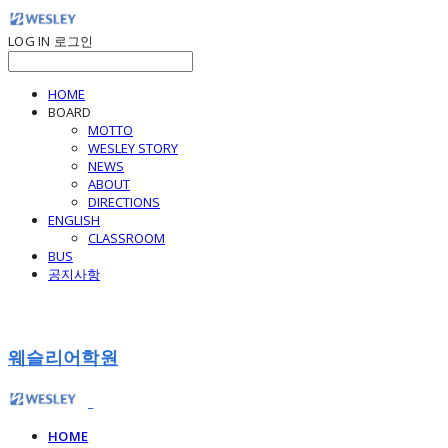
LOG IN
로그인
HOME
BOARD
MOTTO
WESLEY STORY
NEWS
ABOUT
DIRECTIONS
ENGLISH
CLASSROOM
BUS
공지사항
웨슬리어학원
HOME