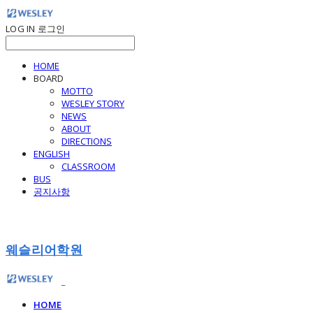
LOG IN
로그인
HOME
BOARD
MOTTO
WESLEY STORY
NEWS
ABOUT
DIRECTIONS
ENGLISH
CLASSROOM
BUS
공지사항
웨슬리어학원
HOME