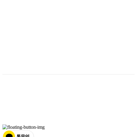
상호: (주)웨슬리 어학원 | 대표: 조성범 | 개인정보관리책임자: WESLEY | 전화: 032-342-
0509 | 이메일: wesley3420509@gmail.com
주소: 경기도 부천시 경인로 486, 5층 (괴안동,세코프라자) | 사업자등록번호:
130-86-
39644
| 통신판매:
제 2019-경기부천-1758호
| 호스팅제공자: (주)식스샵