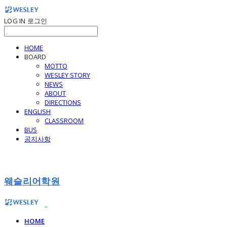
LOG IN
로그인
HOME
BOARD
MOTTO
WESLEY STORY
NEWS
ABOUT
DIRECTIONS
ENGLISH
CLASSROOM
BUS
공지사항
웨슬리어학원
HOME