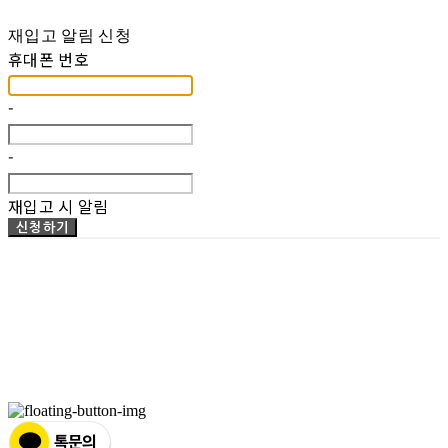
재입고 알림 신청
휴대폰 번호
-
-
재입고 시 알림
신청하기
상호: (주)웨슬리 어학원 | 대표: 조성범 | 개인정보관리책임자: WESLEY | 전화: 032-342-
0509 | 이메일: wesley3420509@gmail.com
주소: 경기도 부천시 경인로 486, 5층 (괴안동,세코프라자) | 사업자등록번호:
130-86-
39644
| 통신판매:
제 2019-경기부천-1758호
| 호스팅제공자: (주)식스샵