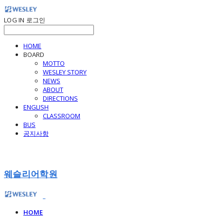
LOG IN
로그인
HOME
BOARD
MOTTO
WESLEY STORY
NEWS
ABOUT
DIRECTIONS
ENGLISH
CLASSROOM
BUS
공지사항
웨슬리어학원
HOME