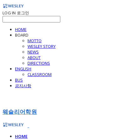
LOG IN
로그인
HOME
BOARD
MOTTO
WESLEY STORY
NEWS
ABOUT
DIRECTIONS
ENGLISH
CLASSROOM
BUS
공지사항
웨슬리어학원
HOME