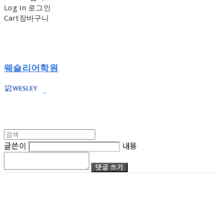
Log In
로그인
Cart
장바구니
웨슬리어학원
글쓴이
내용
댓글 쓰기
상호: (주)웨슬리 어학원 | 대표: 조성범 | 개인정보관리책임자: WESLEY | 전화: 032-342-
0509 | 이메일: wesley3420509@gmail.com